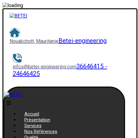
Betei-engineering
Nouakchott, Mauritanie
36646415 -
infos@betei-engineering.com
24646425
Accueil
Présentation
Services
Nos Références
Qualité