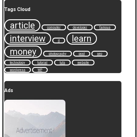
Tags Cloud
article
computer
developer
famous
interview
learn
it
money
photography
post
seo
technology
tutorial
tuts
website
wordpress
WP
Ads